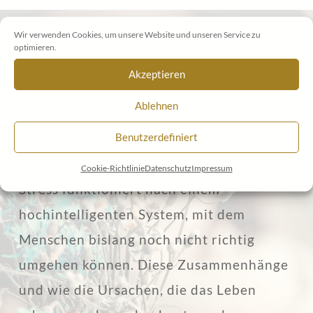
Wir verwenden Cookies, um unsere Website und unseren Service zu
Was wird in der Ausbildung
optimieren.
zum SAM-Motivator
Akzeptieren
vermittelt?
Ablehnen
Benutzerdefiniert
Cookie-Richtlinie
Datenschutz
Impressum
Stress funktioniert nach einem
hochintelligenten System, mit dem
Menschen bislang noch nicht richtig
umgehen können. Diese Zusammenhänge
und wie die Ursachen, die das Leben