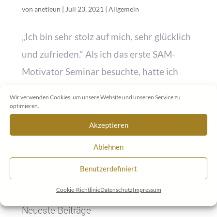
von
anetleun
|
Juli 23, 2021
|
Allgemein
„Ich bin sehr stolz auf mich, sehr glücklich
und zufrieden.“ Als ich das erste SAM-
Motivator Seminar besuchte, hatte ich
große Schwierigkeiten, das Altbekannte
Wir verwenden Cookies, um unsere Website und unseren Service zu
aus einer neuen Perspektive, der
optimieren.
seelischen-geistigen, zu betrachten. Alles
Akzeptieren
klang sehr interessant und...
Ablehnen
Benutzerdefiniert
Cookie-Richtlinie
Datenschutz
Impressum
Neueste Beiträge