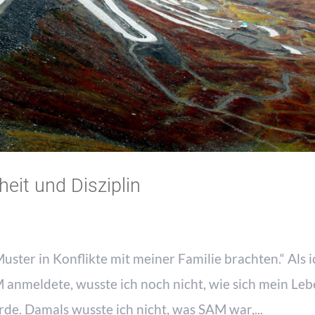
eit und Disziplin
uster in Konflikte mit meiner Familie brachten.“ Als i
 anmeldete, wusste ich noch nicht, wie sich mein Le
de. Damals wusste ich nicht, was SAM war,...