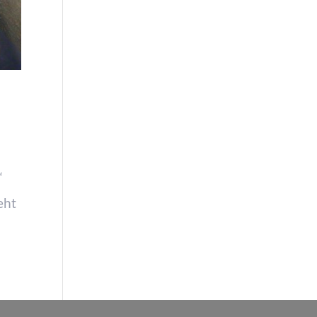
“
eht