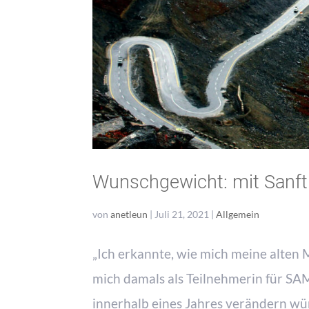
Wunschgewicht: mit Sanfth
von
anetleun
|
Juli 21, 2021
|
Allgemein
„Ich erkannte, wie mich meine alten M
mich damals als Teilnehmerin für SAM
innerhalb eines Jahres verändern wür