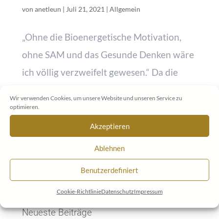
von
anetleun
|
Juli 21, 2021
|
Allgemein
„Ohne die Bioenergetische Motivation,
ohne SAM und das Gesunde Denken wäre
ich völlig verzweifelt gewesen.“ Da die
Ausbildung zum Biosens für mich das
Wir verwenden Cookies, um unsere Website und unseren Service zu
Beste war, was mir in meinem Leben
optimieren.
passieren konnte, habe ich mich ohne
Akzeptieren
genau darüber nachzudenken, was SAM...
Ablehnen
Benutzerdefiniert
Cookie-Richtlinie
Datenschutz
Impressum
Neueste Beiträge