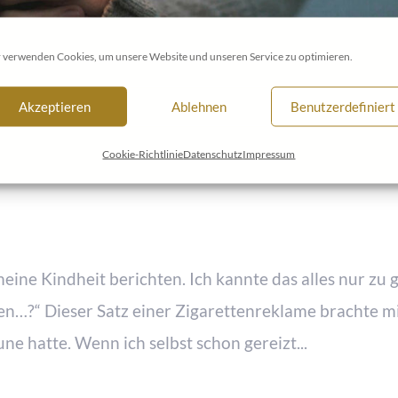
 verwenden Cookies, um unsere Website und unseren Service zu optimieren.
Akzeptieren
Ablehnen
Benutzerdefiniert
s Ergänzung zur Bioenergetischen
Cookie-Richtlinie
Datenschutz
Impressum
eine Kindheit berichten. Ich kannte das alles nur zu g
hen…?“ Dieser Satz einer Zigarettenreklame brachte m
e hatte. Wenn ich selbst schon gereizt...